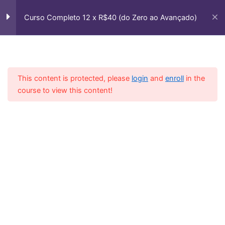
Ir
Notas Mortas
para
Curso Completo 12 x R$40 (do Zero ao Avançado)
o
Aula 8 – Groove com Notas
conteúdo
Mortas
Casa
Courses
Cursos Vip
Aula 9 – Palm Mute
This content is protected, please
login
and
enroll
in the
course to view this content!
Aula 9 Vamos Praticar
Aula 10 Vamos Praticar
Backing Track e Apostila 7
Módulo 8 (Frases no
13
Contrabaixo) Sair da Tônica
Módulo 9 (Ritmo Forró no
10