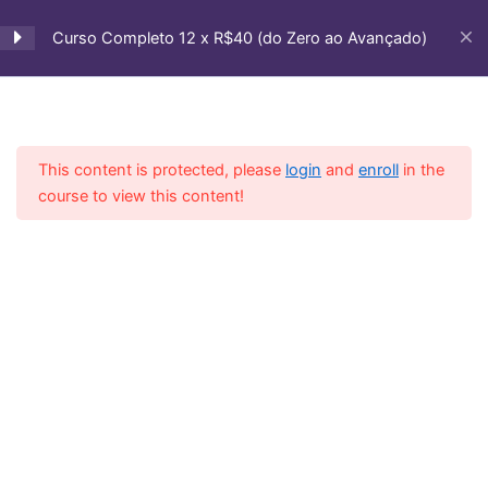
Ir
Aula 3 – Duas notas mortas por
para
Curso Completo 12 x R$40 (do Zero ao Avançado)
Corda
o
conteúdo
Casa
Courses
Cursos Vip
Aula 4 – Notas Mortas em 2
Cordas Exercício
This content is protected, please
login
and
enroll
in the
Aula 5 – Nota Morta na Prática
course to view this content!
Ritmo Balada
Aula 6 – Ritmo Funk, Black e
Fusion com Notas Mortas
Aula 7 – Samba e Forró com
Notas Mortas
Aula 8 – Groove com Notas
Mortas