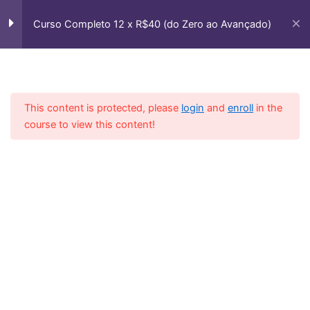
Ir
Aula 5 – Como fazer Melodias
para
Curso Completo 12 x R$40 (do Zero ao Avançado)
usando as Escalas
o
conteúdo
Casa
Courses
Cursos Vip
Aula 6 – Cantar e Passar para o
Contrabaixo a Melodia
This content is protected, please
login
and
enroll
in the
Aula 7 – Usando vários Modos
course to view this content!
Gregos para o mesmo Acorde
Aula 8 – Exercício Solar em
Várias Tonalidades
Aula 9 Vamos Praticar
Aula 10 Vamos Praticar
Apostila e Backing Track 5