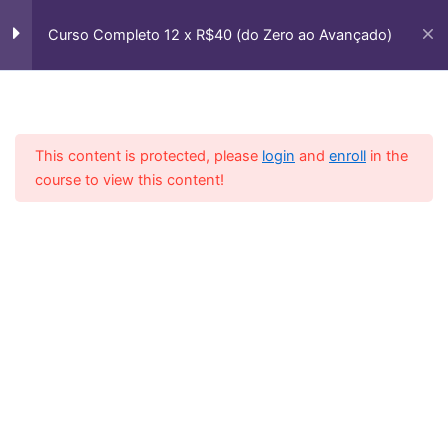
Groove Forró
Ir
para
Curso Completo 12 x R$40 (do Zero ao Avançado)
Aula 3 – Ligaduras no Forró
o
conteúdo
Casa
Courses
Cursos Vip
Aula 4 – Notas Mortas no Forró
Aula 5 – Cadência de Forró
This content is protected, please
login
and
enroll
in the
course to view this content!
Aula 6 – Cromatismo no Forró
Aula 7 – Groove com Nota
Morta e Cromatismo
Aula 8 – Usando Corda Sí no
Groove
Aula 9 – Groove de Forró
Usando todas Ferramentas