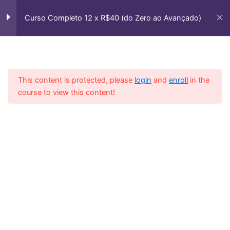
Ir
Apresentação do Curso + Link
para
Curso Completo 12 x R$40 (do Zero ao Avançado)
Grupo Vip
o
conteúdo
Casa
Courses
Cursos Vip
Aula Nível Zero (Comece Aqui)
Aula 1 – Conhecendo o
This content is protected, please
login
and
enroll
in the
Contrabaixo
course to view this content!
Aula 2 – Nomes das Cordas e
Achando Notas no Braço do
Baixo
Aula 3 – Como Memorizar
Notas no Braço do Baixo
Aula 4 – Exercício Mão Direita
Aula 5 – Exercícios Mão