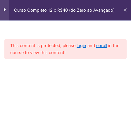
Ir
Módulo 7 (Notas Mortas e
12
para
Curso Completo 12 x R$40 (do Zero ao Avançado)
Ritmos)
o
conteúdo
Casa
Courses
Cursos Vip
Aula 1 – Exercícios com Notas
Mortas
This content is protected, please
login
and
enroll
in the
Aula 2 – Intercalando Notas
course to view this content!
com Notas Mortas
Aula 3 – Duas notas mortas por
Corda
Aula 4 – Notas Mortas em 2
Cordas Exercício
Aula 5 – Nota Morta na Prática
Ritmo Balada