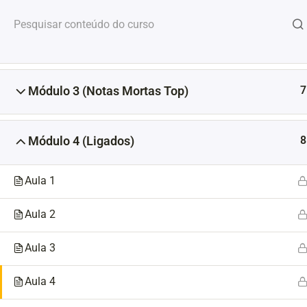
Ir
para
o
7
Módulo 2 (Pizzicato)
conteúdo
Casa
Courses
Cursos Vip
7
Módulo 3 (Notas Mortas Top)
8
Módulo 4 (Ligados)
Aula 1
Aula 2
Aula 3
Aula 4