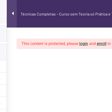
BACKING TRACKS
NOSSOS CURSOS
Técnicas Completas – Curso sem Teoria só Prática e 
This content is protected, please
login
and
enroll
in 