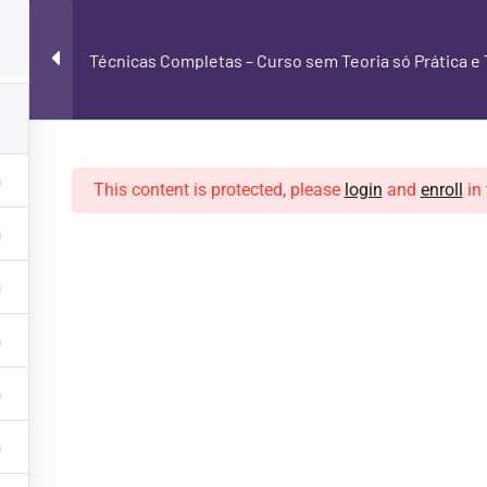
BACKING TRACKS
NOSSOS CURSOS
Técnicas Completas – Curso sem Teoria só Prática e 
This content is protected, please
login
and
enroll
in 