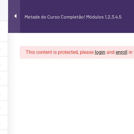
BACKING TRACKS
NOSSOS CURSOS
Metade do Curso Completão! Módulos 1,2,3,4,5
This content is protected, please
login
and
enroll
in 