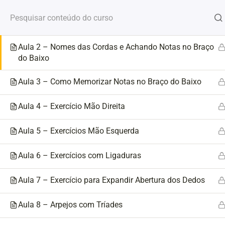
Ir
para
Aula 1 – Conhecendo o Contrabaixo
o
conteúdo
Aula 2 – Nomes das Cordas e Achando Notas no Braço
Casa
Courses
Cursos Vip
do Baixo
Aula 3 – Como Memorizar Notas no Braço do Baixo
Aula 4 – Exercício Mão Direita
Aula 5 – Exercícios Mão Esquerda
Aula 6 – Exercícios com Ligaduras
Aula 7 – Exercício para Expandir Abertura dos Dedos
Aula 8 – Arpejos com Tríades